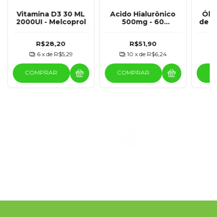
Vitamina D3 30 ML
Acido Hialurônico
Óle
2000UI - Melcoprol
500mg - 60
de A
Cápsulas -
Melcoprol
R$28,20
R$51,90
6
x de
R$5,29
10
x de
R$6,24
COMPRAR
COMPRAR
C