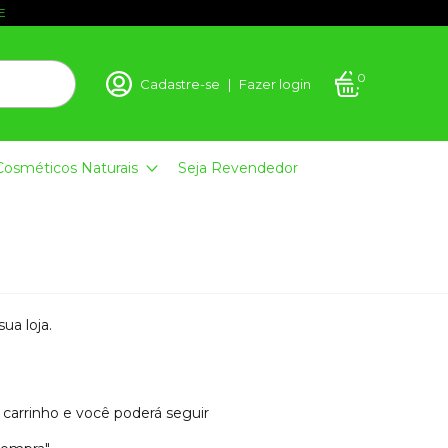
E
0
Cadastre-se
|
Fazer login
Cosméticos Naturais
Seja Revendedor
ua loja.
 carrinho e você poderá seguir