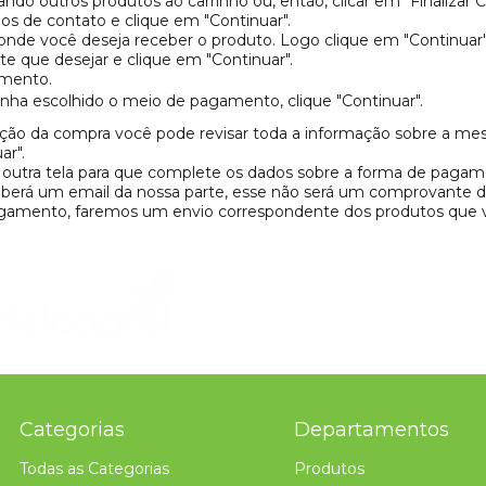
do outros produtos ao carrinho ou, então, clicar em "Finalizar 
s de contato e clique em "Continuar".
nde você deseja receber o produto. Logo clique em "Continuar"
te que desejar e clique em "Continuar".
amento.
ha escolhido o meio de pagamento, clique "Continuar".
ão da compra você pode revisar toda a informação sobre a mesm
ar".
ra outra tela para que complete os dados sobre a forma de pagam
eberá um email da nossa parte, esse não será um comprovante
gamento, faremos um envio correspondente dos produtos que
Categorias
Departamentos
Todas as Categorias
Produtos