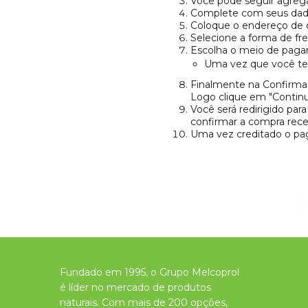
Você pode seguir agregan
Complete com seus dado
Coloque o endereço de o
Selecione a forma de fre
Escolha o meio de pag
Uma vez que você ten
Finalmente na Confirmaç
Logo clique em "Continu
Você será redirigido pa
confirmar a compra rec
Uma vez creditado o pa
Fundado em 1995, o Grupo Melcoprol
é líder no mercado de produtos
naturais. Com mais de 200 opções,