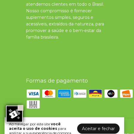
atendemos clientes em todo o Brasil.
Nosso compromisso é fornecer
suplementos simples, seguros e
acessíveis, extraídos da natureza, para
promover a saúde e o bem-estar da
família brasileira.
Formas de pagamento
Ao navegar por este site
você
Melcoprol - Qualidade e nutrição
Aceitar e fechar
aceita o uso de cookies
para
agilizar a sua experiência de compra.