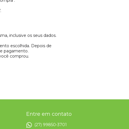
Compra".
.
a, inclusive os seus dados.
ento escolhida. Depois de
 de pagamento.
 você comprou.
Entre em contato
(27) 99850-3701