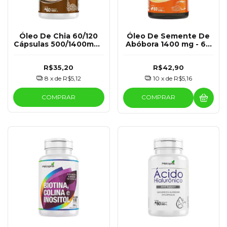
Óleo De Chia 60/120
Óleo De Semente De
Cápsulas 500/1400mg -
Abóbora 1400 mg - 60
Melcoprol
Cápsulas - Melcoprol
R$35,20
R$42,90
8
x de
R$5,12
10
x de
R$5,16
COMPRAR
COMPRAR