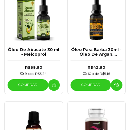
Óleo De Abacate 30 ml
Óleo Para Barba 30ml -
- Melcoprol
Óleo De Argan,
Amêndoas Doce,
Semente De Uva E
R$39,90
R$42,90
Vitamina E - Melcoprol
9
x de
R$5,24
10
x de
R$5,16
COMPRAR
COMPRAR