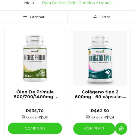
Início
Para Beleza: Pele, Cabelos e Unhas
Ordenar
Filtrar
Óleo De Prímula
Colágeno tipo 2
500/700/1400mg -
600mg - 60 cápsulas -
60/120 Cápsulas -
Melcoprol
Melcoprol
R$35,70
R$62,50
8
x de
R$5,19
10
x de
R$7,51
COMPRAR
COMPRAR