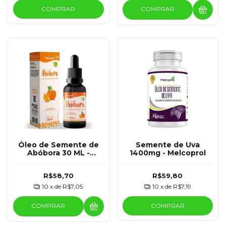
COMPRAR
COMPRAR
Óleo de Semente de
Semente de Uva
Abóbora 30 ML -
1400mg - Melcoprol
Melcoprol
R$58,70
R$59,80
10
x de
R$7,05
10
x de
R$7,19
COMPRAR
COMPRAR