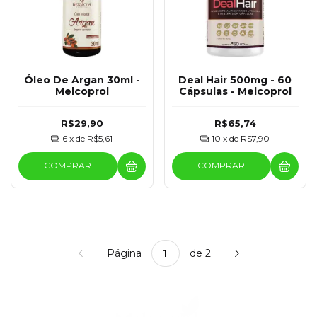
Óleo De Argan 30ml -
Deal Hair 500mg - 60
Melcoprol
Cápsulas - Melcoprol
R$29,90
R$65,74
6
x de
R$5,61
10
x de
R$7,90
COMPRAR
COMPRAR
Página
de 2