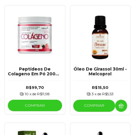
Peptídeos De
Óleo De Girassol 30ml -
Colageno Em Pó 200G -
Melcoprol
Melcoprol
R$99,70
R$15,50
10
x de
R$11,98
3
x de
R$5,53
COMPRAR
COMPRAR