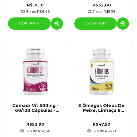
R$18,10
R$32,80
3
x de
R$6,46
7
x de
R$5,36
COMPRAR
COMPRAR
Gemaxx Vit 500mg -
3 Ômegas Óleos De
60/120 Cápsulas -
Peixe, Linhaça E
Melcoprol
Borragem 1400mg - 60
Cápsulas - Melcoprol
R$52,90
R$47,50
10
x de
R$6,36
10
x de
R$5,71