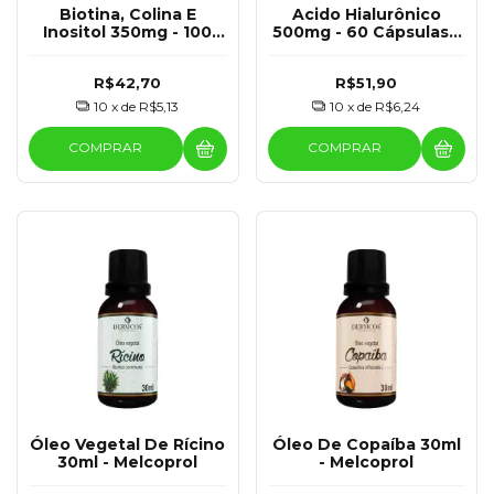
Biotina, Colina E
Acido Hialurônico
Inositol 350mg - 100
500mg - 60 Cápsulas -
Cápsulas - Melcoprol
Melcoprol
R$42,70
R$51,90
10
x de
R$5,13
10
x de
R$6,24
COMPRAR
COMPRAR
Óleo Vegetal De Rícino
Óleo De Copaíba 30ml
30ml - Melcoprol
- Melcoprol