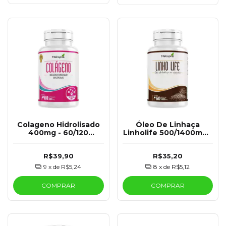
Colageno Hidrolisado
Óleo De Linhaça
400mg - 60/120
Linholife 500/1400mg -
Cápsulas - Melcoprol
60/120 Cápsulas -
Melcoprol
R$39,90
R$35,20
9
x de
R$5,24
8
x de
R$5,12
COMPRAR
COMPRAR