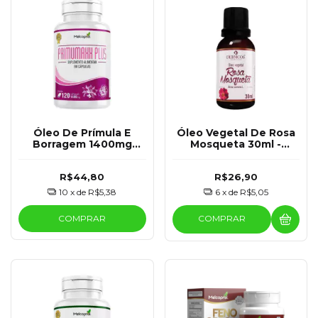
Óleo De Prímula E
Óleo Vegetal De Rosa
Borragem 1400mg
Mosqueta 30ml -
Primumaxx Plus -
Melcoprol
60/120 Cápsulas -
R$44,80
R$26,90
Melcoprol
10
x de
R$5,38
6
x de
R$5,05
COMPRAR
COMPRAR