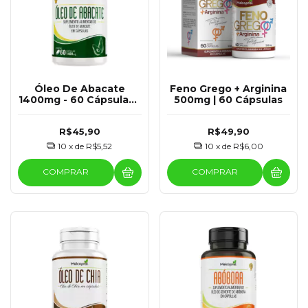
Óleo De Abacate
Feno Grego + Arginina
1400mg - 60 Cápsulas -
500mg | 60 Cápsulas
Melcoprol
R$45,90
R$49,90
10
x de
R$5,52
10
x de
R$6,00
COMPRAR
COMPRAR