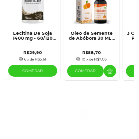
Lecitina De Soja
Óleo de Semente
3 Ôm
1400 mg - 60/120
de Abóbora 30 ML -
Pei
Cápsulas -
Melcoprol
Borr
Melcoprol
6
R$29,90
R$58,70
6
x de
R$5,61
10
x de
R$7,05
COMPRAR
COMPRAR
C