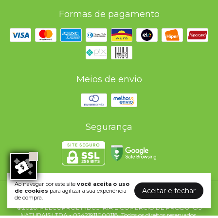
Formas de pagamento
Meios de envio
Segurança
Ao navegar por este site
você aceita o uso
Aceitar e fechar
de cookies
para agilizar a sua experiência
Melcoprol - Qualidade e nutrição
de compra.
©2026. MELCOPROL INDUSTRIA E COMERCIO DE PRODUTOS
NATURAIS LTDA - 02421911000118. Todos os direitos reservados.